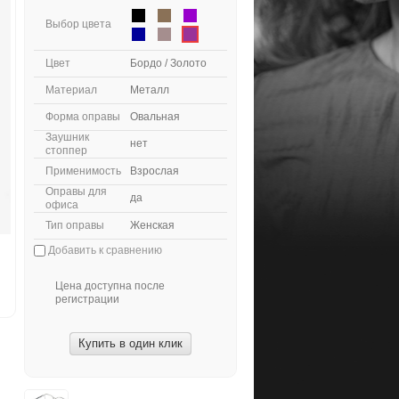
Выбор цвета
Цвет
Бордо / Золото
Материал
Металл
Форма оправы
Овальная
Заушник
нет
стоппер
Применимость
Взрослая
Оправы для
да
офиса
Тип оправы
Женская
Добавить к сравнению
Цена доступна после
регистрации
Купить в один клик