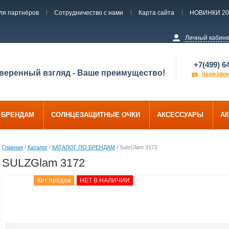
ля партнёров
Сотрудничество с нами
Карта сайта
НОВИНКИ 20
Личный кабин
+7(499) 6
веренный взгляд - Ваше преимущество!
перезво
О БРЕНДАМ
СОЛНЦЕЗАЩИТНЫЕ ОЧКИ
АКСЕССУАРЫ
АК
Главная
/
Каталог
/
КАТАЛОГ ПО БРЕНДАМ
/ SulzGlam 3172
SULZGlam 3172
Хит продаж
НЕТ В НАЛИЧИИ