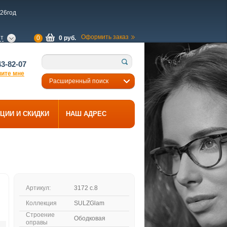
26год
Оформить заказ
ет
0
0 руб.
43-82-07
ните мне
Расширенный поиск
ЦИИ И СКИДКИ
НАШ АДРЕС
Артикул:
3172 c.8
Коллекция
SULZGlam
Строение
Ободковая
оправы