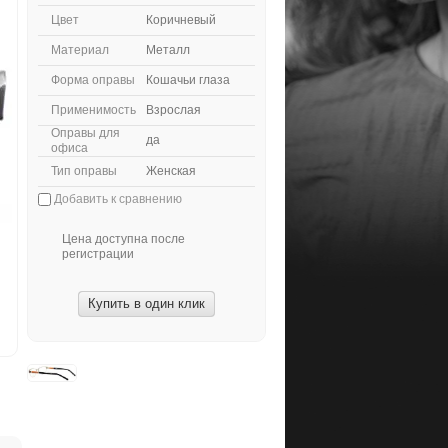
Цвет
Коричневый
Материал
Металл
Форма оправы
Кошачьи глаза
Применимость
Взрослая
Оправы для
да
офиса
Тип оправы
Женская
Добавить к сравнению
Цена доступна после
регистрации
Купить в один клик