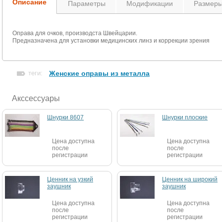
Описание
Параметры
Модификации
Размер
Оправа для очков, производста Швейцарии.
Предназначена для установки медицинских линз и коррекции зрения
теги:
Женские оправы из металла
Акссессуары
Шнурки 8607
Шнурки плоские
Цена доступна
Цена доступна
после
после
регистрации
регистрации
Ценник на узкий
Ценник на широкий
заушник
заушник
Цена доступна
Цена доступна
после
после
регистрации
регистрации