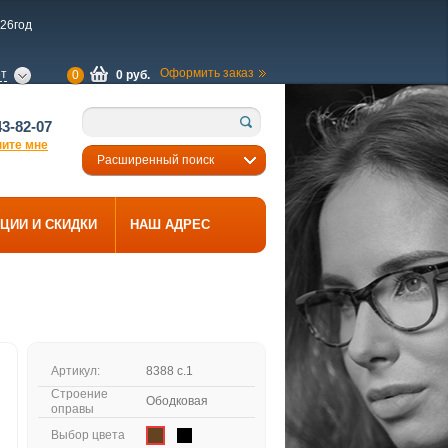
26год
Оформить заказ
ет
0
0 руб.
43-82-07
ните мне
Расширенный поиск
ЦИИ И СКИДКИ
НАШ АДРЕС
Артикул:
8388 с.1
Строение
Ободковая
оправы
Выбор цвета