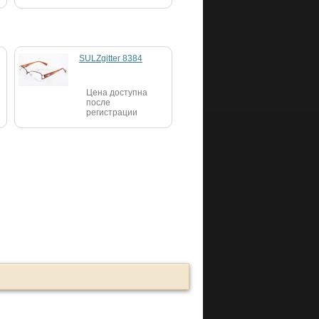
SULZgitter 8384
Цена доступна
после
регистрации