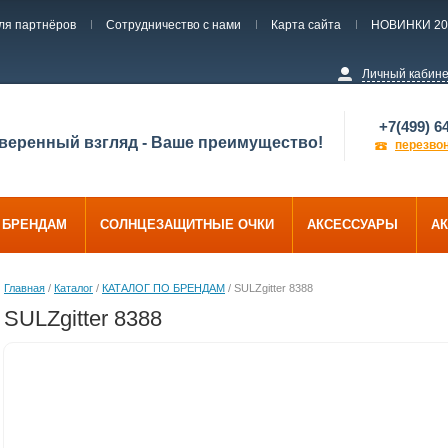
ля партнёров
Сотрудничество с нами
Карта сайта
НОВИНКИ 20
Личный кабин
+7(499) 6
веренный взгляд - Ваше преимущество!
перезво
О БРЕНДАМ
СОЛНЦЕЗАЩИТНЫЕ ОЧКИ
АКСЕССУАРЫ
АК
Главная
/
Каталог
/
КАТАЛОГ ПО БРЕНДАМ
/ SULZgitter 8388
SULZgitter 8388