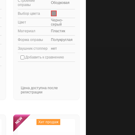
Строение
Ободковая
оправы
Выбор цвета
Черно-
Цвет
серый
Материал
Пластик
Форма оправы
Полукруглая
Заушник стоппер
нет
Добавить к сравнению
Цена доступна после
регистрации
Хит продаж