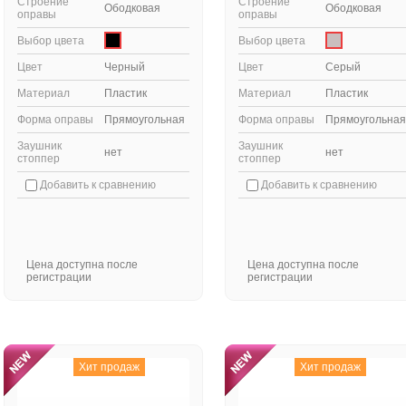
Строение
Строение
Ободковая
Ободковая
оправы
оправы
Выбор цвета
Выбор цвета
Цвет
Черный
Цвет
Серый
Материал
Пластик
Материал
Пластик
Форма оправы
Прямоугольная
Форма оправы
Прямоугольная
Заушник
Заушник
нет
нет
стоппер
стоппер
Добавить к сравнению
Добавить к сравнению
Цена доступна после
Цена доступна после
регистрации
регистрации
Хит продаж
Хит продаж