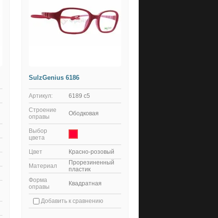
SulzGenius 6186
Артикул:
6189 c5
Строение
Ободковая
оправы
Выбор
цвета
Цвет
Красно-розовый
Прорезиненный
Материал
пластик
Форма
Квадратная
оправы
Добавить к сравнению