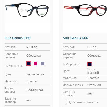
Sulz Genius 6190
Sulz Genius 6187
Артикул:
6190 с2
Артикул:
6187 c1
Строение
Строение
Ободковая
Ободковая
оправы
оправы
Выбор цвета
Выбор цвета
Черно-
Цвет
красный
Цвет
Черно-синий
Материал
Пластик
Материал
Пластик
Форма оправы
Овальная
Форма
Полукруглая
оправы
Заушник
нет
стоппер
Заушник
нет
стоппер
Добавить к сравнению