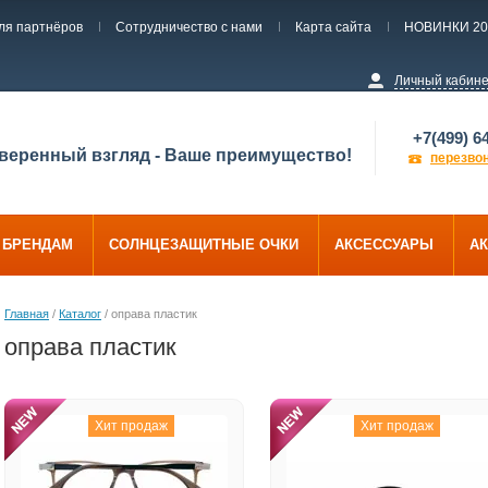
ля партнёров
Сотрудничество с нами
Карта сайта
НОВИНКИ 20
Личный кабин
+7(499) 6
веренный взгляд - Ваше преимущество!
перезво
О БРЕНДАМ
СОЛНЦЕЗАЩИТНЫЕ ОЧКИ
АКСЕССУАРЫ
АК
Главная
/
Каталог
/ оправа пластик
оправа пластик
Хит продаж
Хит продаж