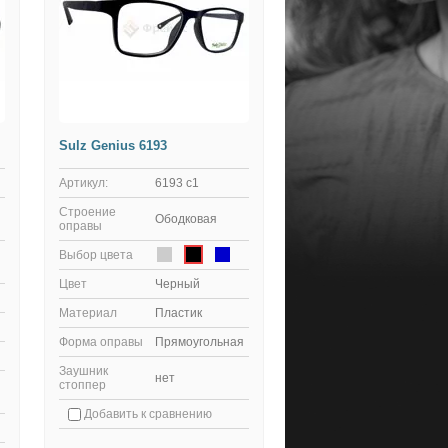
Sulz Genius 6193
Артикул:
6193 с1
Строение
Ободковая
оправы
Выбор цвета
Цвет
Черный
Материал
Пластик
Форма оправы
Прямоугольная
Заушник
нет
стоппер
Добавить к сравнению