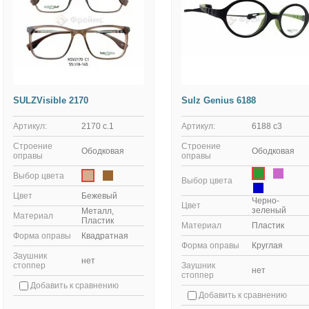
SULZVisible 2170
Sulz Genius 6188
Артикул:
2170 с.1
Артикул:
6188 с3
Строение
Строение
Ободковая
Ободковая
оправы
оправы
Выбор цвета
Выбор цвета
Цвет
Бежевый
Черно-
Цвет
зеленый
Металл,
Материал
Пластик
Материал
Пластик
Форма оправы
Квадратная
Форма оправы
Круглая
Заушник
нет
стоппер
Заушник
нет
стоппер
Добавить к сравнению
Добавить к сравнению