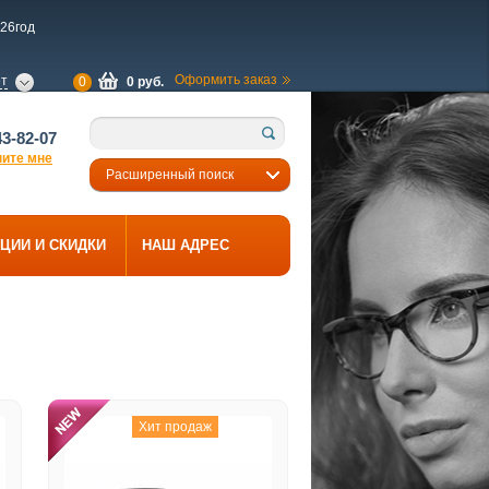
26год
Оформить заказ
ет
0
0 руб.
43-82-07
ните мне
Расширенный поиск
ЦИИ И СКИДКИ
НАШ АДРЕС
Хит продаж